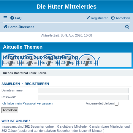
Die Hüter Mittelerdes
FAQ
Registrieren
Anmelden
S
Foren-Übersicht
u
Aktuelle Zeit: So 9. Aug 2026, 10:08
c
Aktuelle Themen
h
e
Information zur Registrierung
Letzter Beitrag von
Nova
«
So 23. Sep 2012, 20:21
Dieses Board hat keine Foren.
ANMELDEN
•
REGISTRIEREN
Benutzername:
Passwort:
Ich habe mein Passwort vergessen
Angemeldet bleiben
WER IST ONLINE?
Insgesamt sind
362
Besucher online :: 0 sichtbare Mitglieder, 0 unsichtbare Mitglieder und
362 Gäste (basierend auf den aktiven Besuchern der letzten 5 Minuten)