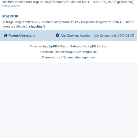
Der Besucherrekord liegt bei
3526
Besuchern, die am Mo 11. Mai 2026, 05:53 gleichzeitig
online waren.
STATISTIK
Beiträge insgesamt
9696
• Themen insgesamt
1912
• Mitglieder insgesamt
17871
• Unser
neuestes Mitglied:
claudiazi3
Foren-Übersicht
Alle Cookies löschen
Alle Zeiten sind
UTC+01:00
Powered by
phpBB
® Forum Software © phpBB Limited
Deutsche Übersetzung durch
phpBB.de
Datenschutz
|
Nutzungsbedingungen