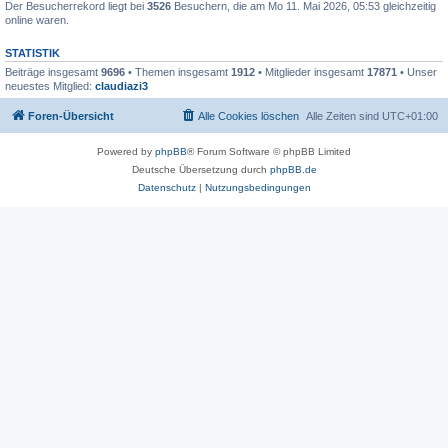
Der Besucherrekord liegt bei
3526
Besuchern, die am Mo 11. Mai 2026, 05:53 gleichzeitig
online waren.
STATISTIK
Beiträge insgesamt
9696
• Themen insgesamt
1912
• Mitglieder insgesamt
17871
• Unser
neuestes Mitglied:
claudiazi3
Foren-Übersicht
Alle Cookies löschen
Alle Zeiten sind
UTC+01:00
Powered by
phpBB
® Forum Software © phpBB Limited
Deutsche Übersetzung durch
phpBB.de
Datenschutz
|
Nutzungsbedingungen