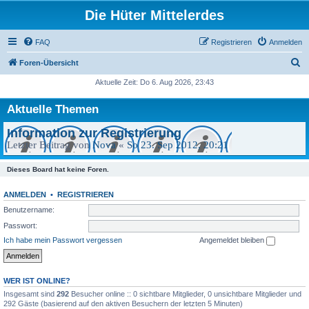
Die Hüter Mittelerdes
FAQ
Registrieren
Anmelden
S
Foren-Übersicht
u
Aktuelle Zeit: Do 6. Aug 2026, 23:43
c
Aktuelle Themen
h
e
Information zur Registrierung
Letzter Beitrag von
Nova
«
So 23. Sep 2012, 20:21
Dieses Board hat keine Foren.
ANMELDEN
•
REGISTRIEREN
Benutzername:
Passwort:
Ich habe mein Passwort vergessen
Angemeldet bleiben
WER IST ONLINE?
Insgesamt sind
292
Besucher online :: 0 sichtbare Mitglieder, 0 unsichtbare Mitglieder und
292 Gäste (basierend auf den aktiven Besuchern der letzten 5 Minuten)