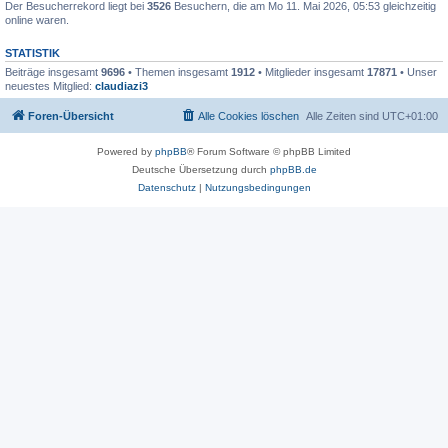
Der Besucherrekord liegt bei
3526
Besuchern, die am Mo 11. Mai 2026, 05:53 gleichzeitig
online waren.
STATISTIK
Beiträge insgesamt
9696
• Themen insgesamt
1912
• Mitglieder insgesamt
17871
• Unser
neuestes Mitglied:
claudiazi3
Foren-Übersicht
Alle Cookies löschen
Alle Zeiten sind
UTC+01:00
Powered by
phpBB
® Forum Software © phpBB Limited
Deutsche Übersetzung durch
phpBB.de
Datenschutz
|
Nutzungsbedingungen