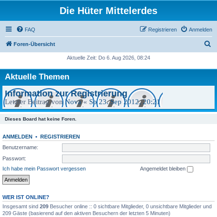
Die Hüter Mittelerdes
FAQ
Registrieren
Anmelden
S
Foren-Übersicht
u
Aktuelle Zeit: Do 6. Aug 2026, 08:24
c
Aktuelle Themen
h
e
Information zur Registrierung
Letzter Beitrag von
Nova
«
So 23. Sep 2012, 20:21
Dieses Board hat keine Foren.
ANMELDEN
•
REGISTRIEREN
Benutzername:
Passwort:
Ich habe mein Passwort vergessen
Angemeldet bleiben
WER IST ONLINE?
Insgesamt sind
209
Besucher online :: 0 sichtbare Mitglieder, 0 unsichtbare Mitglieder und
209 Gäste (basierend auf den aktiven Besuchern der letzten 5 Minuten)