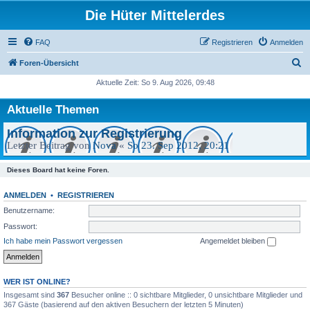
Die Hüter Mittelerdes
FAQ
Registrieren
Anmelden
S
Foren-Übersicht
u
Aktuelle Zeit: So 9. Aug 2026, 09:48
c
Aktuelle Themen
h
e
Information zur Registrierung
Letzter Beitrag von
Nova
«
So 23. Sep 2012, 20:21
Dieses Board hat keine Foren.
ANMELDEN
•
REGISTRIEREN
Benutzername:
Passwort:
Ich habe mein Passwort vergessen
Angemeldet bleiben
WER IST ONLINE?
Insgesamt sind
367
Besucher online :: 0 sichtbare Mitglieder, 0 unsichtbare Mitglieder und
367 Gäste (basierend auf den aktiven Besuchern der letzten 5 Minuten)