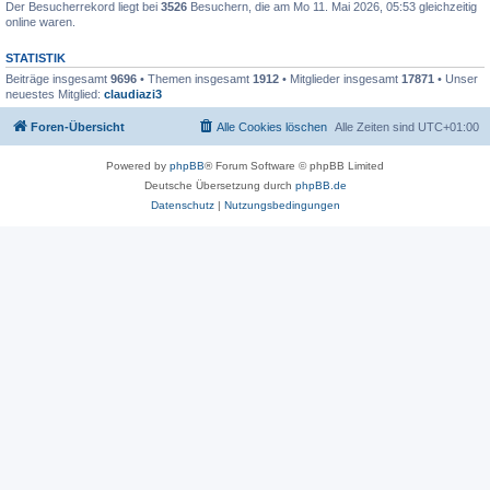
Der Besucherrekord liegt bei
3526
Besuchern, die am Mo 11. Mai 2026, 05:53 gleichzeitig
online waren.
STATISTIK
Beiträge insgesamt
9696
• Themen insgesamt
1912
• Mitglieder insgesamt
17871
• Unser
neuestes Mitglied:
claudiazi3
Foren-Übersicht
Alle Cookies löschen
Alle Zeiten sind
UTC+01:00
Powered by
phpBB
® Forum Software © phpBB Limited
Deutsche Übersetzung durch
phpBB.de
Datenschutz
|
Nutzungsbedingungen