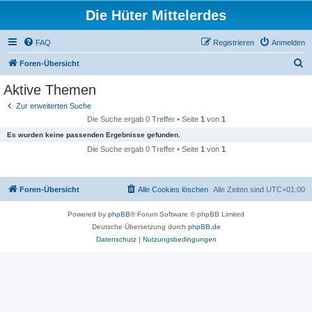
Die Hüter Mittelerdes
FAQ
Registrieren
Anmelden
S
Foren-Übersicht
u
Aktive Themen
c
Zur erweiterten Suche
h
Die Suche ergab 0 Treffer • Seite
1
von
1
e
Es wurden keine passenden Ergebnisse gefunden.
Die Suche ergab 0 Treffer • Seite
1
von
1
Foren-Übersicht
Alle Cookies löschen
Alle Zeiten sind
UTC+01:00
Powered by
phpBB
® Forum Software © phpBB Limited
Deutsche Übersetzung durch
phpBB.de
Datenschutz
|
Nutzungsbedingungen