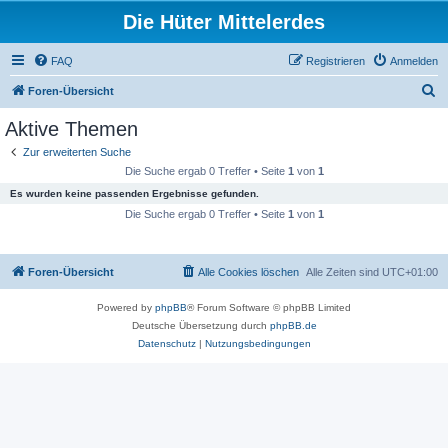
Die Hüter Mittelerdes
FAQ
Registrieren
Anmelden
S
Foren-Übersicht
u
Aktive Themen
c
Zur erweiterten Suche
h
Die Suche ergab 0 Treffer • Seite
1
von
1
e
Es wurden keine passenden Ergebnisse gefunden.
Die Suche ergab 0 Treffer • Seite
1
von
1
Foren-Übersicht
Alle Cookies löschen
Alle Zeiten sind
UTC+01:00
Powered by
phpBB
® Forum Software © phpBB Limited
Deutsche Übersetzung durch
phpBB.de
Datenschutz
|
Nutzungsbedingungen