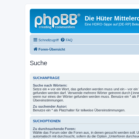
Die Hüter Mitteler
Eine HDRO-Sippe auf [DE-RP] Bele
Schnellzugriff
FAQ
Foren-Übersicht
Suche
SUCHANFRAGE
Suche nach Wörtern:
Setze ein
+
vor ein Wort, das gefunden werden muss und ein
-
vor ein 
gefunden werden darf. Verwende mehrere Wörter getrennt durch
|
inne
wenn nur eines der Wörter gefunden werden muss. Benutze ein * als Pla
Übereinstimmungen.
Zu suchender Autor:
Benutze ein * als Platzhalter für teilweise Übereinstimmungen.
SUCHOPTIONEN
Zu durchsuchende Foren:
Wähle das Forum oder die Foren aus, in denen gesucht werden soll. 
automatisch mit durchsucht, sofern du die Option „Unterforen durchsu