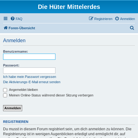
Die Hüter Mittelerdes
FAQ
Registrieren
Anmelden
S
Foren-Übersicht
u
Anmelden
c
h
Benutzername:
e
Passwort:
Ich habe mein Passwort vergessen
Die Aktivierungs-E-Mail erneut senden
Angemeldet bleiben
Meinen Online-Status während dieser Sitzung verbergen
REGISTRIEREN
Du musst in diesem Forum registriert sein, um dich anmelden zu können. Die
Registrierung ist in wenigen Augenblicken erledigt und ermöglicht dir, auf