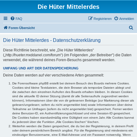
Die Hüter Mittelerdes
FAQ
Registrieren
Anmelden
S
Foren-Übersicht
u
Die Hüter Mittelerdes - Datenschutzerklärung
c
h
Diese Richtlinie beschreibt, wie „Die Hüter Mittelerdes“
(„http://hueter.mxddanel.com/forum“) (im Folgenden „der Betreiber“) die Daten
e
verwendet, die während deines Foren-Besuchs gesammelt werden.
UMFANG UND ART DER DATENSPEICHERUNG
Deine Daten werden auf vier verschiedene Arten gesammelt:
Die Forensoftware phpBB erstellt bei deinem Besuch des Boards mehrere Cookies.
Cookies sind kleine Textdateien, die dein Browser als temporäre Dateien ablegt und
die zwischen den einzelnen Aufrufen des Boards erhalten bleiben. In diesen Cookies
sind die aktuelle ID deiner Sitzung (damit dir alle Seitenaufrufe zugeordnet werden
können), Informationen über die von dir gelesenen Beiträge (zur Markierung dieser als
gelesen/ungelesen; sofern du nicht angemeldet bist) sowie Informationen über deine
Teilnahme an Umfragen (sofern du nicht angemeldet bist) gespeichert. Ferner werden
deine Benutzer-ID, ein Authentifizierungsschlüssel und eine Session-ID gespeichert.
Die Cookies haben standardmäßig eine Gültigkeit von einem Jahr. Alle Cookies kannst
du jederzeit über die Funktion „Alle Cookies löschen“ löschen.
Weiterhin werden die Daten gespeichert, die du bei der Registrierung, in deinem Profil
oder deinem persönlichem Bereich angibst. Für die Registrierung sind mindestens ein
eindeutiger Benutzername, eine E-Mail-Adresse und ein Passwort notwendig. Wenn