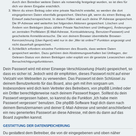
durch den Betreiber weitere Daten als notwendig festgelegt wurden, so ist dies für
dich vor deren Eingabe ersichtlich.
Wenn du einen Beitrag oder eine private Nachricht erstellst, so werden die dort
eingegebenen Daten ebenfalls gespeichert. Gleiches gilt, wenn du einen Beitrag als
Entwurf zwischenspeicherst. In diesen Fällen wird auch deine IP-Adresse gespeichert.
Die IP-Adresse wird weiterhin bei folgenden Aktionen gespeichert: Löschen und
Ändern von Beiträgen (dazu zählen Private Nachrichten und Umfragen), Änderungen
an zentralen Profildaten (E-Mail-Adresse, Kontoaktivierung, Benutzer-Passwort) und
gescheiterte Anmeldeversuche. Die von deinem Browser übermittelte Browser-
Kennzeichnung (User Agent) wird nur in der „Wer ist online?“-Funktion angezeigt und
nicht dauerhaft gespeichert.
Schließlich erfordern einzelne Funktionen des Boards, dass weitere Daten
gespeichert werden. Dazu gehören dein Abstimmungsverhalten bei Umfragen, der
Gelesen-Status von deinen Beiträgen oder explizit von dir gesetzte Lesezeichen oder
Benachrichtigungsfunktionen.
Dein Passwort wird mit einer Einwege-Verschlüsselung (Hash) gespeichert, so
dass es sicher ist. Jedoch wird dir empfohlen, dieses Passwort nicht auf einer
Vielzahl von Webseiten zu verwenden. Das Passwort ist dein Schlüssel zu
deinem Benutzerkonto für das Board, also geh mit ihm sorgsam um.
Insbesondere wird dich kein Vertreter des Betreibers, von phpBB Limited oder
ein Dritter berechtigterweise nach deinem Passwort fragen. Solltest du dein
Passwort vergessen haben, so kannst du die Funktion „Ich habe mein
Passwort vergessen“ benutzen. Die phpBB-Software fragt dich dann nach
deinem Benutzernamen und deiner E-Mail-Adresse und sendet anschließend
ein neu generiertes Passwort an diese Adresse, mit dem du dann auf das
Board zugreifen kannst.
GESTATTUNG DER DATENSPEICHERUNG
Du gestattest dem Betreiber, die von dir eingegebenen und oben näher