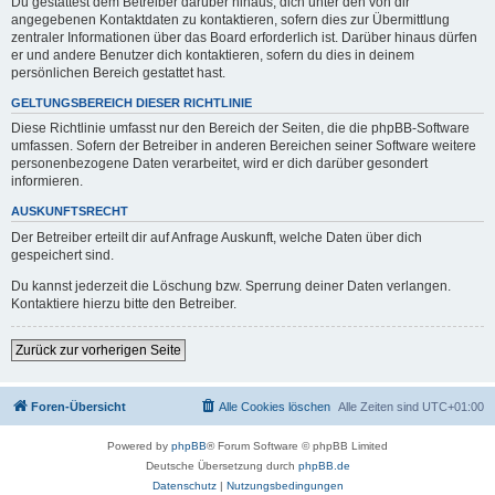
Du gestattest dem Betreiber darüber hinaus, dich unter den von dir
angegebenen Kontaktdaten zu kontaktieren, sofern dies zur Übermittlung
zentraler Informationen über das Board erforderlich ist. Darüber hinaus dürfen
er und andere Benutzer dich kontaktieren, sofern du dies in deinem
persönlichen Bereich gestattet hast.
GELTUNGSBEREICH DIESER RICHTLINIE
Diese Richtlinie umfasst nur den Bereich der Seiten, die die phpBB-Software
umfassen. Sofern der Betreiber in anderen Bereichen seiner Software weitere
personenbezogene Daten verarbeitet, wird er dich darüber gesondert
informieren.
AUSKUNFTSRECHT
Der Betreiber erteilt dir auf Anfrage Auskunft, welche Daten über dich
gespeichert sind.
Du kannst jederzeit die Löschung bzw. Sperrung deiner Daten verlangen.
Kontaktiere hierzu bitte den Betreiber.
Zurück zur vorherigen Seite
Foren-Übersicht
Alle Cookies löschen
Alle Zeiten sind
UTC+01:00
Powered by
phpBB
® Forum Software © phpBB Limited
Deutsche Übersetzung durch
phpBB.de
Datenschutz
|
Nutzungsbedingungen