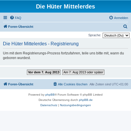
Die Hüter Mittelerdes
FAQ
Anmelden
S
Foren-Übersicht
u
Sprache:
c
Die Hüter Mittelerdes - Registrierung
h
Um mit dem Registrierungs-Prozess fortzufahren, teile uns bitte mit, wann du
e
geboren wurdest.
Vor dem 7. Aug 2013
Am 7. Aug 2013 oder später
Foren-Übersicht
Alle Cookies löschen
Alle Zeiten sind
UTC+01:00
Powered by
phpBB
® Forum Software © phpBB Limited
Deutsche Übersetzung durch
phpBB.de
Datenschutz
|
Nutzungsbedingungen