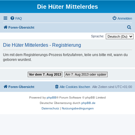
Die Hüter Mittelerdes
FAQ
Anmelden
S
Foren-Übersicht
u
Sprache:
c
Die Hüter Mittelerdes - Registrierung
h
Um mit dem Registrierungs-Prozess fortzufahren, teile uns bitte mit, wann du
e
geboren wurdest.
Vor dem 7. Aug 2013
Am 7. Aug 2013 oder später
Foren-Übersicht
Alle Cookies löschen
Alle Zeiten sind
UTC+01:00
Powered by
phpBB
® Forum Software © phpBB Limited
Deutsche Übersetzung durch
phpBB.de
Datenschutz
|
Nutzungsbedingungen