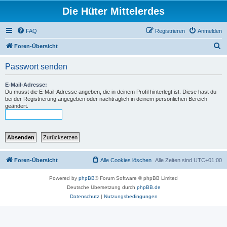
Die Hüter Mittelerdes
FAQ
Registrieren
Anmelden
S
Foren-Übersicht
u
Passwort senden
c
h
E-Mail-Adresse:
Du musst die E-Mail-Adresse angeben, die in deinem Profil hinterlegt ist. Diese hast du
e
bei der Registrierung angegeben oder nachträglich in deinem persönlichen Bereich
geändert.
Foren-Übersicht
Alle Cookies löschen
Alle Zeiten sind
UTC+01:00
Powered by
phpBB
® Forum Software © phpBB Limited
Deutsche Übersetzung durch
phpBB.de
Datenschutz
|
Nutzungsbedingungen