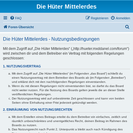
Die Hüter Mittelerdes
FAQ
Registrieren
Anmelden
S
Foren-Übersicht
u
Die Hüter Mittelerdes - Nutzungsbedingungen
c
h
Mit dem Zugriff auf „Die Hüter Mittelerdes“ („http://hueter.mxddanel.com/forum“)
wird zwischen dir und dem Betreiber ein Vertrag mit folgenden Regelungen
e
geschlossen:
1. NUTZUNGSVERTRAG
Mit dem Zugriff auf „Die Hüter Mittelerdes“ (im Folgenden „das Board“) schließt du
einen Nutzungsvertrag mit dem Betreiber des Boards ab (im Folgenden „Betreiber“)
und erklärst dich mit den nachfolgenden Regelungen einverstanden.
Wenn du mit diesen Regelungen nicht einverstanden bist, so darfst du das Board
nicht weiter nutzen. Für die Nutzung des Boards gelten jeweils die an dieser Stelle
veröffentlichten Regelungen.
Der Nutzungsvertrag wird auf unbestimmte Zeit geschlossen und kann von beiden
Seiten ohne Einhaltung einer Frist jederzeit gekündigt werden.
2. EINRÄUMUNG VON NUTZUNGSRECHTEN
Mit dem Erstellen eines Beitrags erteilst du dem Betreiber ein einfaches, zeitlich und
räumlich unbeschränktes und unentgeltliches Recht, deinen Beitrag im Rahmen des
Boards zu nutzen.
Das Nutzungsrecht nach Punkt 2, Unterpunkt a bleibt auch nach Kündigung des