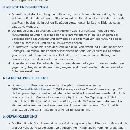
Nutzungsvertrages bestehen.
3. PFLICHTEN DES NUTZERS
Du erklärst mit der Erstellung eines Beitrags, dass er keine Inhalte enthält, die gegen
geltendes Recht oder die guten Sitten verstoßen. Du erklärst insbesondere, dass du
das Recht besitzt, die in deinen Beiträgen verwendeten Links und Bilder zu setzen
bzw. zu verwenden.
Der Betreiber des Boards übt das Hausrecht aus. Bei Verstößen gegen diese
Nutzungsbedingungen oder anderer im Board veröffentlichten Regeln kann der
Betreiber dich nach Abmahnung zeitweise oder dauerhaft von der Nutzung dieses
Boards ausschließen und dir ein Hausverbot erteilen.
Du nimmst zur Kenntnis, dass der Betreiber keine Verantwortung für die Inhalte von
Beiträgen übernimmt, die er nicht selbst erstellt hat oder die er nicht zur Kenntnis
genommen hat. Du gestattest dem Betreiber, dein Benutzerkonto, Beiträge und
Funktionen jederzeit zu löschen oder zu sperren.
Du gestattest dem Betreiber darüber hinaus, deine Beiträge abzuändern, sofern sie
gegen o. g. Regeln verstoßen oder geeignet sind, dem Betreiber oder einem Dritten
Schaden zuzufügen.
4. GENERAL PUBLIC LICENSE
Du nimmst zur Kenntnis, dass es sich bei phpBB um eine unter der „
GNU General Public License v2
“ (GPL) bereitgestellten Foren-Software von phpBB
Limited (www.phpbb.com) handelt; deutschsprachige Informationen werden durch die
deutschsprachige Community unter www.phpbb.de zur Verfügung gestellt. Beide
haben keinen Einfluss auf die Art und Weise, wie die Software verwendet wird. Sie
können insbesondere die Verwendung der Software für bestimmte Zwecke nicht
untersagen oder auf Inhalte fremder Foren Einfluss nehmen.
5. GEWÄHRLEISTUNG
Der Betreiber haftet mit Ausnahme der Verletzung von Leben, Körper und Gesundheit
und der Verletzung wesentlicher Vertragspflichten (Kardinalpflichten) nur für Schäden,