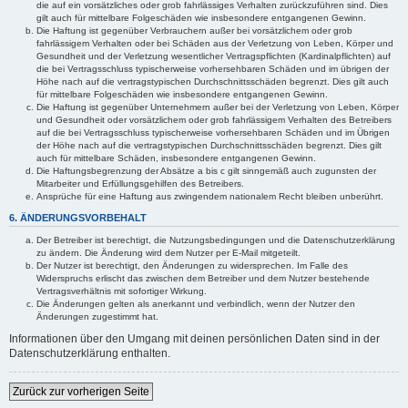
die auf ein vorsätzliches oder grob fahrlässiges Verhalten zurückzuführen sind. Dies
gilt auch für mittelbare Folgeschäden wie insbesondere entgangenen Gewinn.
Die Haftung ist gegenüber Verbrauchern außer bei vorsätzlichem oder grob
fahrlässigem Verhalten oder bei Schäden aus der Verletzung von Leben, Körper und
Gesundheit und der Verletzung wesentlicher Vertragspflichten (Kardinalpflichten) auf
die bei Vertragsschluss typischerweise vorhersehbaren Schäden und im übrigen der
Höhe nach auf die vertragstypischen Durchschnittsschäden begrenzt. Dies gilt auch
für mittelbare Folgeschäden wie insbesondere entgangenen Gewinn.
Die Haftung ist gegenüber Unternehmern außer bei der Verletzung von Leben, Körper
und Gesundheit oder vorsätzlichem oder grob fahrlässigem Verhalten des Betreibers
auf die bei Vertragsschluss typischerweise vorhersehbaren Schäden und im Übrigen
der Höhe nach auf die vertragstypischen Durchschnittsschäden begrenzt. Dies gilt
auch für mittelbare Schäden, insbesondere entgangenen Gewinn.
Die Haftungsbegrenzung der Absätze a bis c gilt sinngemäß auch zugunsten der
Mitarbeiter und Erfüllungsgehilfen des Betreibers.
Ansprüche für eine Haftung aus zwingendem nationalem Recht bleiben unberührt.
6. ÄNDERUNGSVORBEHALT
Der Betreiber ist berechtigt, die Nutzungsbedingungen und die Datenschutzerklärung
zu ändern. Die Änderung wird dem Nutzer per E-Mail mitgeteilt.
Der Nutzer ist berechtigt, den Änderungen zu widersprechen. Im Falle des
Widerspruchs erlischt das zwischen dem Betreiber und dem Nutzer bestehende
Vertragsverhältnis mit sofortiger Wirkung.
Die Änderungen gelten als anerkannt und verbindlich, wenn der Nutzer den
Änderungen zugestimmt hat.
Informationen über den Umgang mit deinen persönlichen Daten sind in der
Datenschutzerklärung enthalten.
Zurück zur vorherigen Seite