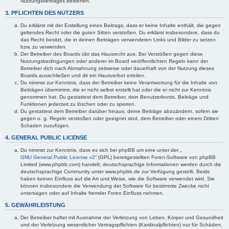
Nutzungsvertrages bestehen.
3. PFLICHTEN DES NUTZERS
Du erklärst mit der Erstellung eines Beitrags, dass er keine Inhalte enthält, die gegen
geltendes Recht oder die guten Sitten verstoßen. Du erklärst insbesondere, dass du
das Recht besitzt, die in deinen Beiträgen verwendeten Links und Bilder zu setzen
bzw. zu verwenden.
Der Betreiber des Boards übt das Hausrecht aus. Bei Verstößen gegen diese
Nutzungsbedingungen oder anderer im Board veröffentlichten Regeln kann der
Betreiber dich nach Abmahnung zeitweise oder dauerhaft von der Nutzung dieses
Boards ausschließen und dir ein Hausverbot erteilen.
Du nimmst zur Kenntnis, dass der Betreiber keine Verantwortung für die Inhalte von
Beiträgen übernimmt, die er nicht selbst erstellt hat oder die er nicht zur Kenntnis
genommen hat. Du gestattest dem Betreiber, dein Benutzerkonto, Beiträge und
Funktionen jederzeit zu löschen oder zu sperren.
Du gestattest dem Betreiber darüber hinaus, deine Beiträge abzuändern, sofern sie
gegen o. g. Regeln verstoßen oder geeignet sind, dem Betreiber oder einem Dritten
Schaden zuzufügen.
4. GENERAL PUBLIC LICENSE
Du nimmst zur Kenntnis, dass es sich bei phpBB um eine unter der „
GNU General Public License v2
“ (GPL) bereitgestellten Foren-Software von phpBB
Limited (www.phpbb.com) handelt; deutschsprachige Informationen werden durch die
deutschsprachige Community unter www.phpbb.de zur Verfügung gestellt. Beide
haben keinen Einfluss auf die Art und Weise, wie die Software verwendet wird. Sie
können insbesondere die Verwendung der Software für bestimmte Zwecke nicht
untersagen oder auf Inhalte fremder Foren Einfluss nehmen.
5. GEWÄHRLEISTUNG
Der Betreiber haftet mit Ausnahme der Verletzung von Leben, Körper und Gesundheit
und der Verletzung wesentlicher Vertragspflichten (Kardinalpflichten) nur für Schäden,