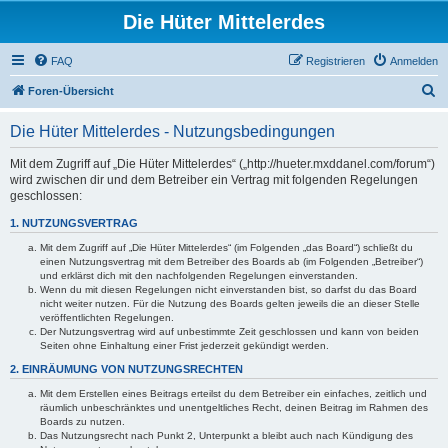
Die Hüter Mittelerdes
FAQ
Registrieren
Anmelden
S
Foren-Übersicht
u
Die Hüter Mittelerdes - Nutzungsbedingungen
c
h
Mit dem Zugriff auf „Die Hüter Mittelerdes“ („http://hueter.mxddanel.com/forum“)
wird zwischen dir und dem Betreiber ein Vertrag mit folgenden Regelungen
e
geschlossen:
1. NUTZUNGSVERTRAG
Mit dem Zugriff auf „Die Hüter Mittelerdes“ (im Folgenden „das Board“) schließt du
einen Nutzungsvertrag mit dem Betreiber des Boards ab (im Folgenden „Betreiber“)
und erklärst dich mit den nachfolgenden Regelungen einverstanden.
Wenn du mit diesen Regelungen nicht einverstanden bist, so darfst du das Board
nicht weiter nutzen. Für die Nutzung des Boards gelten jeweils die an dieser Stelle
veröffentlichten Regelungen.
Der Nutzungsvertrag wird auf unbestimmte Zeit geschlossen und kann von beiden
Seiten ohne Einhaltung einer Frist jederzeit gekündigt werden.
2. EINRÄUMUNG VON NUTZUNGSRECHTEN
Mit dem Erstellen eines Beitrags erteilst du dem Betreiber ein einfaches, zeitlich und
räumlich unbeschränktes und unentgeltliches Recht, deinen Beitrag im Rahmen des
Boards zu nutzen.
Das Nutzungsrecht nach Punkt 2, Unterpunkt a bleibt auch nach Kündigung des