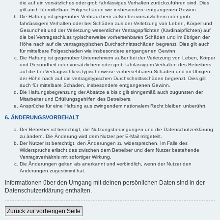
die auf ein vorsätzliches oder grob fahrlässiges Verhalten zurückzuführen sind. Dies
gilt auch für mittelbare Folgeschäden wie insbesondere entgangenen Gewinn.
Die Haftung ist gegenüber Verbrauchern außer bei vorsätzlichem oder grob
fahrlässigem Verhalten oder bei Schäden aus der Verletzung von Leben, Körper und
Gesundheit und der Verletzung wesentlicher Vertragspflichten (Kardinalpflichten) auf
die bei Vertragsschluss typischerweise vorhersehbaren Schäden und im übrigen der
Höhe nach auf die vertragstypischen Durchschnittsschäden begrenzt. Dies gilt auch
für mittelbare Folgeschäden wie insbesondere entgangenen Gewinn.
Die Haftung ist gegenüber Unternehmern außer bei der Verletzung von Leben, Körper
und Gesundheit oder vorsätzlichem oder grob fahrlässigem Verhalten des Betreibers
auf die bei Vertragsschluss typischerweise vorhersehbaren Schäden und im Übrigen
der Höhe nach auf die vertragstypischen Durchschnittsschäden begrenzt. Dies gilt
auch für mittelbare Schäden, insbesondere entgangenen Gewinn.
Die Haftungsbegrenzung der Absätze a bis c gilt sinngemäß auch zugunsten der
Mitarbeiter und Erfüllungsgehilfen des Betreibers.
Ansprüche für eine Haftung aus zwingendem nationalem Recht bleiben unberührt.
6. ÄNDERUNGSVORBEHALT
Der Betreiber ist berechtigt, die Nutzungsbedingungen und die Datenschutzerklärung
zu ändern. Die Änderung wird dem Nutzer per E-Mail mitgeteilt.
Der Nutzer ist berechtigt, den Änderungen zu widersprechen. Im Falle des
Widerspruchs erlischt das zwischen dem Betreiber und dem Nutzer bestehende
Vertragsverhältnis mit sofortiger Wirkung.
Die Änderungen gelten als anerkannt und verbindlich, wenn der Nutzer den
Änderungen zugestimmt hat.
Informationen über den Umgang mit deinen persönlichen Daten sind in der
Datenschutzerklärung enthalten.
Zurück zur vorherigen Seite