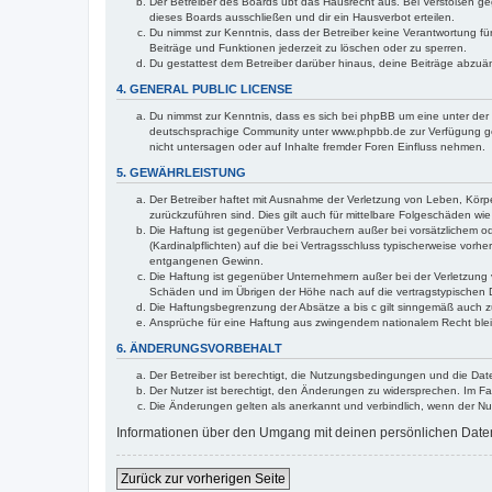
Der Betreiber des Boards übt das Hausrecht aus. Bei Verstößen g
dieses Boards ausschließen und dir ein Hausverbot erteilen.
Du nimmst zur Kenntnis, dass der Betreiber keine Verantwortung für 
Beiträge und Funktionen jederzeit zu löschen oder zu sperren.
Du gestattest dem Betreiber darüber hinaus, deine Beiträge abzuä
4. GENERAL PUBLIC LICENSE
Du nimmst zur Kenntnis, dass es sich bei phpBB um eine unter der 
deutschsprachige Community unter www.phpbb.de zur Verfügung gest
nicht untersagen oder auf Inhalte fremder Foren Einfluss nehmen.
5. GEWÄHRLEISTUNG
Der Betreiber haftet mit Ausnahme der Verletzung von Leben, Körper
zurückzuführen sind. Dies gilt auch für mittelbare Folgeschäden 
Die Haftung ist gegenüber Verbrauchern außer bei vorsätzlichem o
(Kardinalpflichten) auf die bei Vertragsschluss typischerweise vo
entgangenen Gewinn.
Die Haftung ist gegenüber Unternehmern außer bei der Verletzung 
Schäden und im Übrigen der Höhe nach auf die vertragstypischen 
Die Haftungsbegrenzung der Absätze a bis c gilt sinngemäß auch zu
Ansprüche für eine Haftung aus zwingendem nationalem Recht blei
6. ÄNDERUNGSVORBEHALT
Der Betreiber ist berechtigt, die Nutzungsbedingungen und die Dat
Der Nutzer ist berechtigt, den Änderungen zu widersprechen. Im Fa
Die Änderungen gelten als anerkannt und verbindlich, wenn der N
Informationen über den Umgang mit deinen persönlichen Daten 
Zurück zur vorherigen Seite