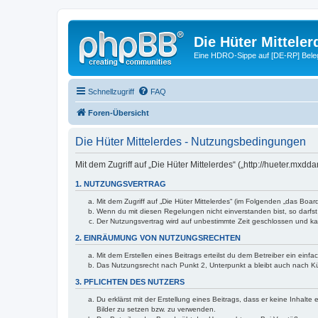
Die Hüter Mitteler
Eine HDRO-Sippe auf [DE-RP] Bele
Schnellzugriff
FAQ
Foren-Übersicht
Die Hüter Mittelerdes - Nutzungsbedingungen
Mit dem Zugriff auf „Die Hüter Mittelerdes“ („http://hueter.mx
1. NUTZUNGSVERTRAG
Mit dem Zugriff auf „Die Hüter Mittelerdes“ (im Folgenden „das Boa
Wenn du mit diesen Regelungen nicht einverstanden bist, so darfst 
Der Nutzungsvertrag wird auf unbestimmte Zeit geschlossen und kan
2. EINRÄUMUNG VON NUTZUNGSRECHTEN
Mit dem Erstellen eines Beitrags erteilst du dem Betreiber ein ein
Das Nutzungsrecht nach Punkt 2, Unterpunkt a bleibt auch nach 
3. PFLICHTEN DES NUTZERS
Du erklärst mit der Erstellung eines Beitrags, dass er keine Inhalt
Bilder zu setzen bzw. zu verwenden.