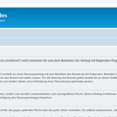
des
gaer
ddanel.com/forum“) wird zwischen dir und dem Betreiber ein Vertrag mit folgenden 
rd“) schließt du einen Nutzungsvertrag mit dem Betreiber des Boards ab (im Folgenden „Betreiber
du das Board nicht weiter nutzen. Für die Nutzung des Boards gelten jeweils die an dieser Stell
n von beiden Seiten ohne Einhaltung einer Frist jederzeit gekündigt werden.
faches, zeitlich und räumlich unbeschränktes und unentgeltliches Recht, deinen Beitrag im Rahme
Kündigung des Nutzungsvertrages bestehen.
e enthält, die gegen geltendes Recht oder die guten Sitten verstoßen. Du erklärst insbesondere, 