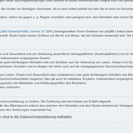
egen diese Nutzungsbedingungen oder anderer im Board veröffentlichten Regeln kann der Betre
die Inhalte von Beiträgen übernimmt, die er nicht selbst erstellt hat oder die er nicht zur Kenn
ndern, sofern sie gegen o. g. Regeln verstoßen oder geeignet sind, dem Betreiber oder einem D
„
GNU General Public License v2
“ (GPL) bereitgestellten Foren-Software von phpBB Limited (ww
ellt. Beide haben keinen Einfluss auf die Art und Weise, wie die Software verwendet wird. Si
 und Gesundheit und der Verletzung wesentlicher Vertragspflichten (Kardinalpflichten) nur für Sc
wie insbesondere entgangenen Gewinn.
der grob fahrlässigem Verhalten oder bei Schäden aus der Verletzung von Leben, Körper und Ges
rhersehbaren Schäden und im übrigen der Höhe nach auf die vertragstypischen Durchschnittsschäde
von Leben, Körper und Gesundheit oder vorsätzlichem oder grob fahrlässigem Verhalten des Betr
Durchschnittsschäden begrenzt. Dies gilt auch für mittelbare Schäden, insbesondere entgangen
gunsten der Mitarbeiter und Erfüllungsgehilfen des Betreibers.
ben unberührt.
enschutzerklärung zu ändern. Die Änderung wird dem Nutzer per E-Mail mitgeteilt.
lle des Widerspruchs erlischt das zwischen dem Betreiber und dem Nutzer bestehende Vertragsverh
utzer den Änderungen zugestimmt hat.
sind in der Datenschutzerklärung enthalten.