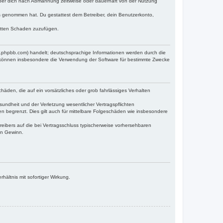
iber dich nach Abmahnung zeitweise oder dauerhaft von der Nutzung
tnis genommen hat. Du gestattest dem Betreiber, dein Benutzerkonto,
ritten Schaden zuzufügen.
w.phpbb.com) handelt; deutschsprachige Informationen werden durch die
e können insbesondere die Verwendung der Software für bestimmte Zwecke
häden, die auf ein vorsätzliches oder grob fahrlässiges Verhalten
undheit und der Verletzung wesentlicher Vertragspflichten
n begrenzt. Dies gilt auch für mittelbare Folgeschäden wie insbesondere
eibers auf die bei Vertragsschluss typischerweise vorhersehbaren
en Gewinn.
ältnis mit sofortiger Wirkung.