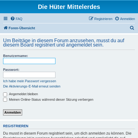
Die Hüter Mittelerdes
FAQ
Registrieren
Anmelden
S
Foren-Übersicht
u
Um Beiträge in diesem Forum anzusehen, musst du auf
c
diesem Board registriert und angemeldet sein.
h
Benutzername:
e
Passwort:
Ich habe mein Passwort vergessen
Die Aktivierungs-E-Mail erneut senden
Angemeldet bleiben
Meinen Online-Status während dieser Sitzung verbergen
REGISTRIEREN
Du musst in diesem Forum registriert sein, um dich anmelden zu können. Die