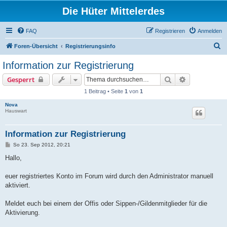
Die Hüter Mittelerdes
FAQ
Registrieren
Anmelden
S
Foren-Übersicht
Registrierungsinfo
u
Information zur Registrierung
c
Suche
Erweiterte S
Gesperrt
h
1 Beitrag • Seite
1
von
1
e
Nova
Hauswart
Information zur Registrierung
B
So 23. Sep 2012, 20:21
e
i
Hallo,
t
r
a
euer registriertes Konto im Forum wird durch den Administrator manuell
g
aktiviert.
Meldet euch bei einem der Offis oder Sippen-/Gildenmitglieder für die
Aktivierung.